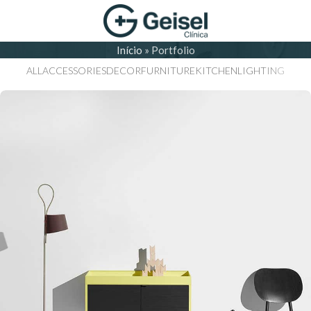
Início
»
Portfolio
ALL
ACCESSORIES
DECOR
FURNITURE
KITCHEN
LIGHTING