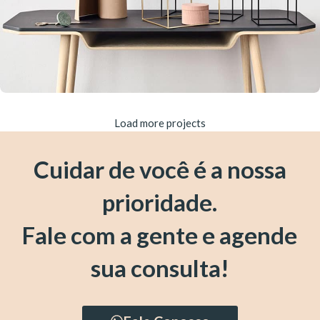
Load more projects
Leo uteu ullamcorper
Kitchen
Cuidar de você é a nossa
prioridade.
Fale com a gente e agende
sua consulta!