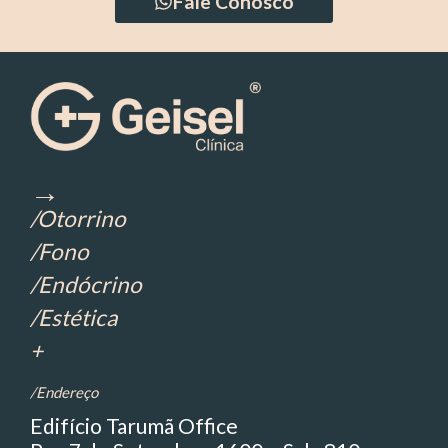
Fale Conosco
→
/Otorrino
/Fono
/Endócrino
/Estética
+
/Endereço
Edifício Tarumã Office