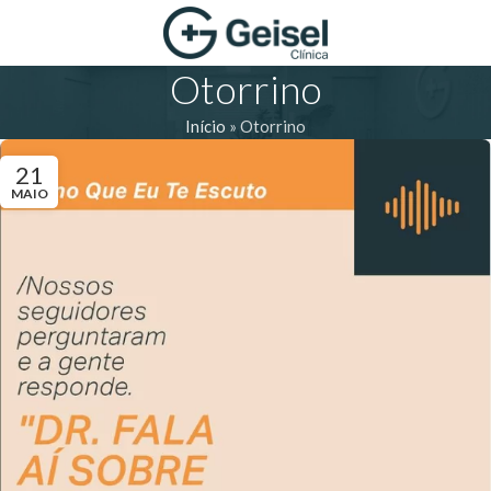
Otorrino
Início
»
Otorrino
21
MAIO