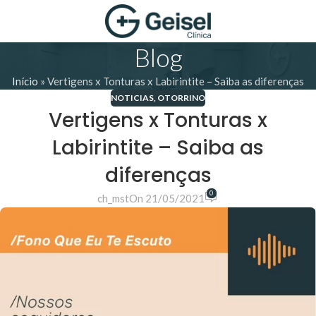
Blog
Início
»
Vertigens x Tonturas x Labirintite – Saiba as diferenças
NOTICIAS
,
OTORRINO
Vertigens x Tonturas x
Labirintite – Saiba as
diferenças
0
ch_mst
On 21/05/2021