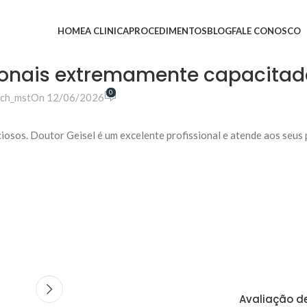
HOME
A CLINICA
PROCEDIMENTOS
BLOG
FALE CONOSCO
ssionais extremamente capacitad
0
ch_mst
On 12/06/2026
ciosos. Doutor Geisel é um excelente profissional e atende aos seus
Avaliação de