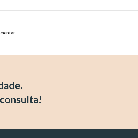
omentar.
idade.
 consulta!