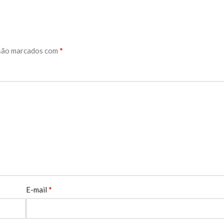
*
são marcados com
*
E-mail