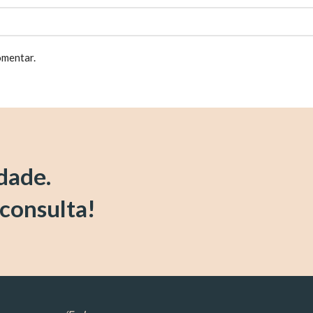
omentar.
idade.
 consulta!