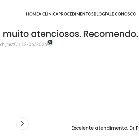
HOME
A CLINICA
PROCEDIMENTOS
BLOG
FALE CONOSCO
s, muito atenciosos. Recomendo.
0
ch_mst
On 12/06/2026
Excelente atendimento, Dr P