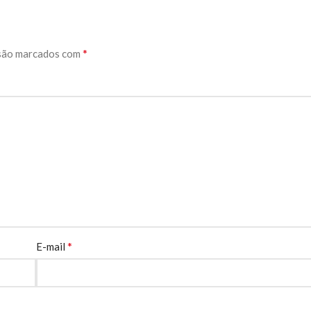
*
são marcados com
*
E-mail