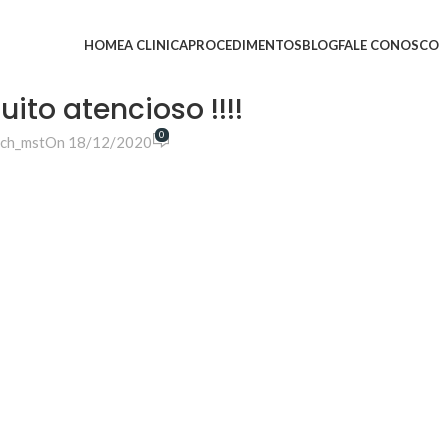
HOME
A CLINICA
PROCEDIMENTOS
BLOG
FALE CONOSCO
ito atencioso !!!!
0
ch_mst
On 18/12/2020