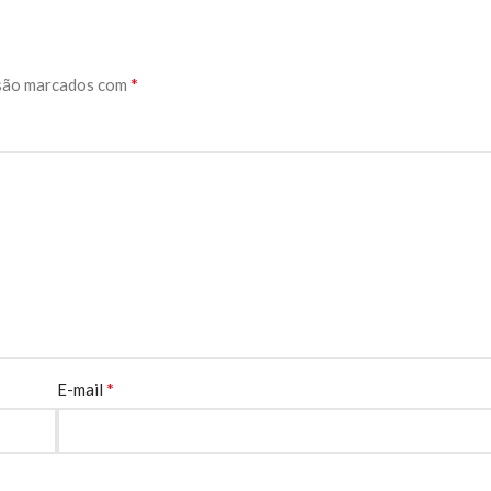
*
são marcados com
*
E-mail