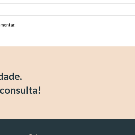
omentar.
idade.
 consulta!