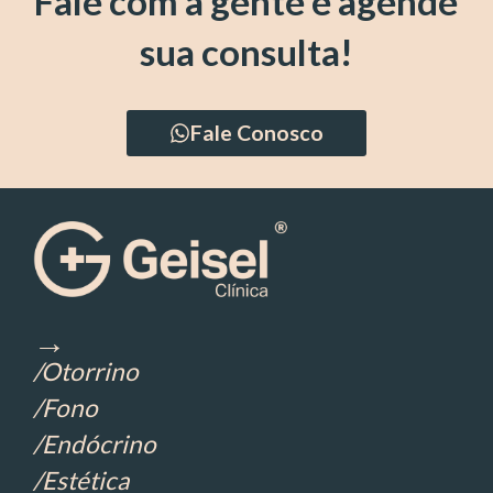
Fale com a gente e agende
sua consulta!
Fale Conosco
→
/Otorrino
/Fono
/Endócrino
/Estética